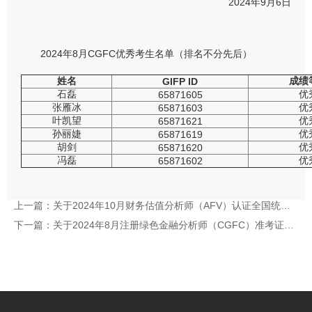
2024年9月6日
2024年8月CGFC优秀考生名单（排名不分先后）
姓名
成绩
GIFP ID
石磊
优
65871605
张雁冰
优
65871603
叶凯望
优
65871621
孙丽婕
优
65871619
胡剑
优
65871620
冯磊
优
65871602
上一篇：
关于2024年10月财务估值分析师（AFV）认证全国统一考试报名的通知
下一篇：
关于2024年8月注册绿色金融分析师（CGFC）准考证查询的通知